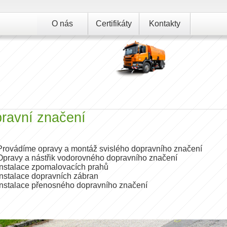
O nás
Certifikáty
Kontakty
ravní značení
Provádíme opravy a montáž svislého dopravního značení
Opravy a nástřik vodorovného dopravního značení
Instalace zpomalovacích prahů
Instalace dopravních zábran
Instalace přenosného dopravního značení